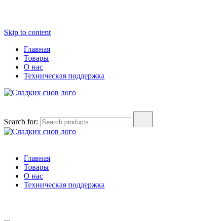
Skip to content
Главная
Товары
О нас
Техническая поддержка
Сладких снов. Товары для сна
Всё для сна: подушки, постельное бельё, электро-одеяла
Search for:
Сладких снов. Товары для сна
Всё для сна: подушки, постельное бельё, электро-одеяла
Главная
Товары
О нас
Техническая поддержка